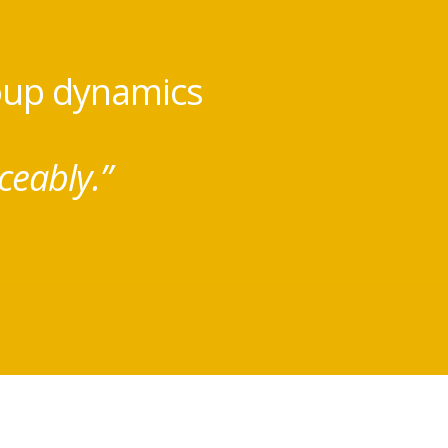
roup dynamics
ceably.”