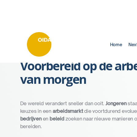
Home
Nex
WElKOM bij OIDA
Voorbereid op de arb
van morgen
De wereld verandert sneller dan ooit.
Jongeren
staa
keuzes in een
arbeidsmarkt
die voortdurend evoluee
bedrijven
en
beleid
zoeken naar nieuwe manieren o
bereiden.