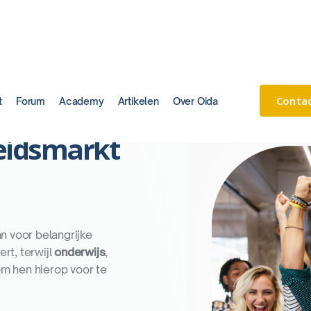
Conta
t
Forum
Academy
Artikelen
Over Oida
eidsmarkt
n voor belangrijke
rt, terwijl
onderwijs
,
m hen hierop voor te