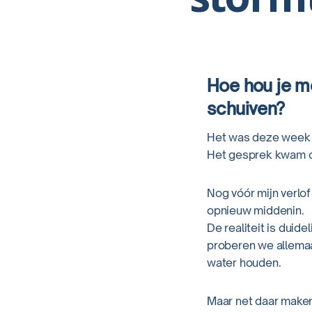
Hoe hou je men
schuiven?
Het was deze week 
Het gesprek kwam o
Nog vóór mijn verlo
opnieuw middenin.
De realiteit is duide
proberen we allemaa
water houden.
Maar net daar maken