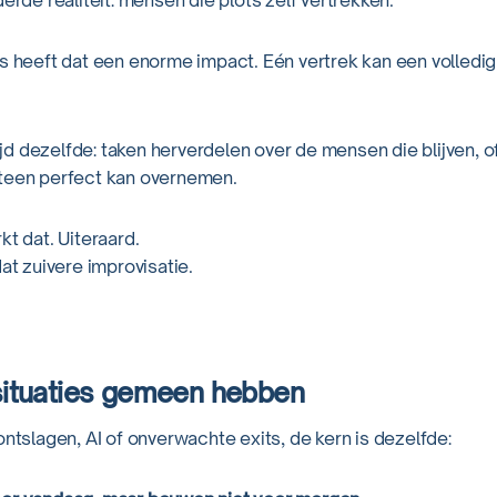
derde realiteit: mensen die plots zelf vertrekken.
ms heeft dat een enorme impact. Eén vertrek kan een volledi
ltijd dezelfde: taken herverdelen over de mensen die blijven, 
teen perfect kan overnemen.
kt dat. Uiteraard.
dat zuivere improvisatie.
situaties gemeen hebben
ontslagen, AI of onverwachte exits, de kern is dezelfde: