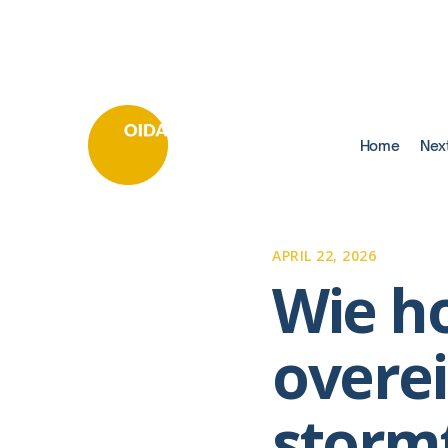
Home
Nex
APRIL 22, 2026
Wie ho
overe
storm