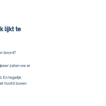
 lijkt te
an boord?
gkeer zaten we er
. En tegelijk
het hoofd boven