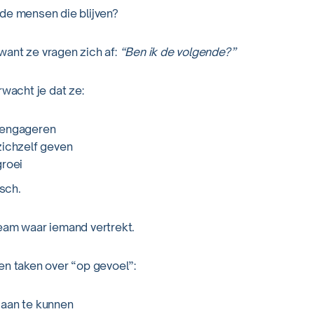
de mensen die blijven?
ant ze vragen zich af:
“Ben ik de volgende?”
rwacht je dat ze:
 engageren
zichzelf geven
groei
isch.
eam waar iemand vertrekt.
en taken over “op gevoel”:
 aan te kunnen