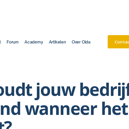
Conta
t
Forum
Academy
Artikelen
Over Oida
udt jouw bedrij
ind wanneer het
t?