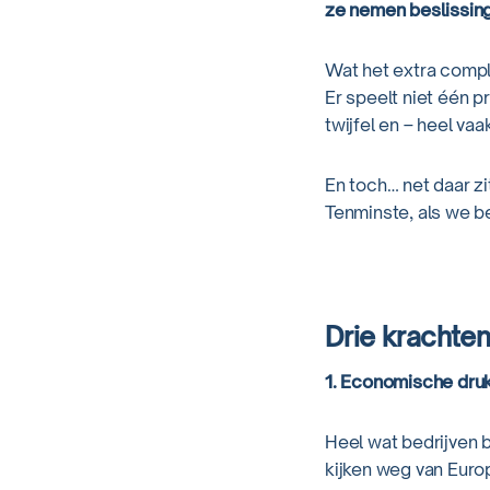
ze nemen beslissing
Wat het extra comp
Er speelt niet één p
twijfel en – heel va
En toch… net daar z
Tenminste, als we be
Drie krachten
1. Economische druk
Heel wat bedrijven b
kijken weg van Euro