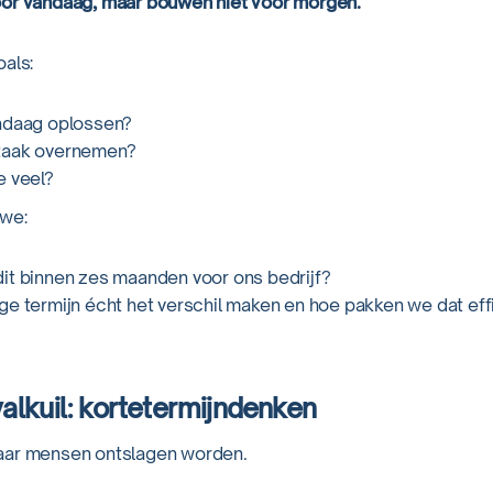
oor vandaag, maar bouwen niet voor morgen.
oals:
andaag oplossen?
taak overnemen?
e veel?
 we:
it binnen zes maanden voor ons bedrijf?
ge termijn écht het verschil maken en hoe pakken we dat eff
alkuil: kortetermijndenken
aar mensen ontslagen worden.