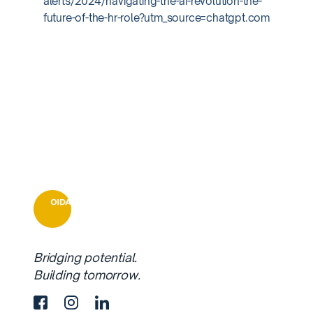
alerts/2024/navigating-the-ai-revolution-the-
future-of-the-hr-role?utm_source=chatgpt.com
Bridging potential.
Building tomorrow.